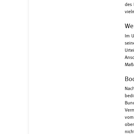
des 
viel
We
Im U
sein
Urte
Ansc
Maßn
Bod
Nach
bedi
Bund
Verm
vom 
ober
nich