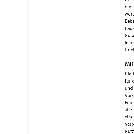
die 
word
Beba
Baus
Guta
leer
Urte
Mit
Die 
für 
und 
Vors
Einn
alle
eine
Verp
Nutz