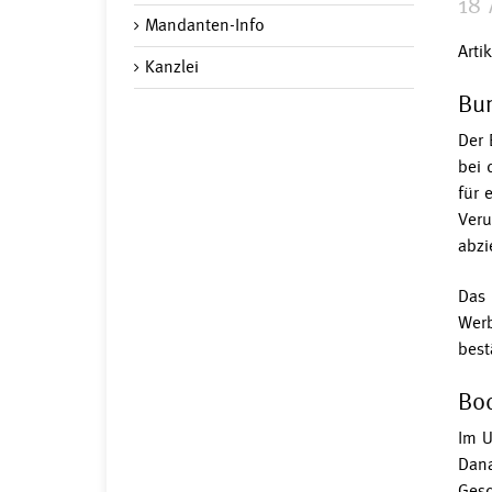
18 
Mandanten-Info
Arti
Kanzlei
Bun
Der 
bei 
für 
Veru
abzi
Das 
Werb
best
Bod
Im U
Dana
Gesc