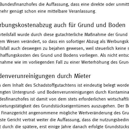
Bundesfinanzhofes die Auffassung, dass eine direkte oder unmitte
mehr genügt schon eine mittelbare Veranlassung.
rbungskostenabzug auch für Grund und Boden
rteilsfall wurde durch diese gutachterliche Maßnahme der Grund
em Wesen verändert, so dass ein sofortiger Abzug als Werbungsk
ilsfall auch deswegen zu bejahen gewesen, weil steuerlich keine
haffungskosten des Grund und Bodens vorliegen. Als nicht entsc
ahme wie im vorliegenden Fall zu einer Werterhöhung des Grund
enverunreinigungen durch Mieter
 dem Inhalt des Schadstoffgutachtens ist eindeutig belegt word
ngten Untergrund- und Bodenverunreinigungen durch Kontaminat
esfinanzhofes ist damit von dem stets erforderlichen wirtscha
ietungstätigkeit des Grundstückseigentümers auszugehen. Der Bu
Finanzgericht angenommene mögliche Wertveränderung des Grun
ste Gericht vertrat weiter die Auffassung, dass die nutzungsbe
t durch die spätere, erst einige Jahre danach erfolgte Grundstüc