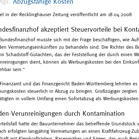
Apr.
Abzugsfähige Kosten
kel in der Recklinghäuser Zeitung veröffentlicht am 18.04.2008
desfinanzhof akzeptiert Steuervorteile bei Kon
Bundesfinanzhof musste sich mit der Frage beschäftigen, wie Au
den Vermietungseinkünften zu behandeln sind. Die Richter des
ein Schadstoff-Gutachten, das der Feststellung der durch einen 
nreinigungen dient, können als Werbungskosten bei den Einkün
ehbar sein.“
Finanzamt und das Finanzgericht Baden-Württemberg lehnten es 
ungskosten steuerlich in Abzug zu bringen. Großzügiger zeigten
ätigten in vollem Umfang einen Sofortabzug als Werbungskosten
en-Verunreinigungen durch Kontamination
rteilsfall hatte der Bauunternehmer das betreffende Grundstück v
ch erfolgten langjährig Vermietungen an einen Kraftfahrzeug-Zu
häft mit Kleinkrafträdern, Rasenmäher und Sägen, das auch Repa