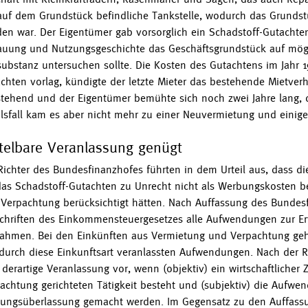
auf dem Grundstück befindliche Tankstelle, wodurch das Grundstü
en war. Der Eigentümer gab vorsorglich ein Schadstoff-Gutachten
uung und Nutzungsgeschichte das Geschäftsgrundstück auf mög
ubstanz untersuchen sollte. Die Kosten des Gutachtens im Jahr
chten vorlag, kündigte der letzte Mieter das bestehende Mietver
stehend und der Eigentümer bemühte sich noch zwei Jahre lang, d
ilsfall kam es aber nicht mehr zu einer Neuvermietung und einig
telbare Veranlassung genügt
Richter des Bundesfinanzhofes führten in dem Urteil aus, dass d
das Schadstoff-Gutachten zu Unrecht nicht als Werbungskosten be
Verpachtung berücksichtigt hätten. Nach Auffassung des Bunde
chriften des Einkommensteuergesetzes alle Aufwendungen zur Er
ahmen. Bei den Einkünften aus Vermietung und Verpachtung ge
 durch diese Einkunftsart veranlassten Aufwendungen. Nach der 
 derartige Veranlassung vor, wenn (objektiv) ein wirtschaftlich
achtung gerichteten Tätigkeit besteht und (subjektiv) die Aufwe
ungsüberlassung gemacht werden. Im Gegensatz zu den Auffassun