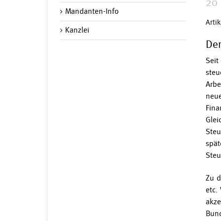
20
Mandanten-Info
Arti
Kanzlei
Der
Seit
steu
Arbe
neue
Fina
Glei
Steu
spät
Steu
Zu d
etc.
akze
Bund