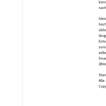
könn
nach
Glei
höch
übli
läng
Ents
zurü
selb
Fina
(BVe
Sta
Alle
Copy