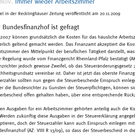
 Nov.
Immer wieder Arbeitszimmer
kel in der Recklinghäuser Zeitung veröffentlicht am 20.11.2009
 Bundesfinanzhof ist gefragt
 2007 können grundsätzlich die Kosten für das häusliche Arbeits
erlich geltend gemacht werden. Das Finanzamt akzeptiert die Ko
itszimmer den Mittelpunkt der beruflichen Tätigkeit darstellt, was 
 Regelung wurde vom Finanzgericht Rheinland-Pfalz bestätigt (AK
nzrichter jedoch gewisse Zweifel, ob das Steueränderungsgesetz
chheitsgrundsatz vereinbar ist. Daher ist jetzt das oberste Finanz
erzahler sollten nun gegen die Steuerbescheide Einspruch einleg
er die Bundesrichter zu Gunsten der Steuerpflichtigen, können sic
erbescheid offen gehalten haben, über eine entsprechende Rück
en Ausgaben für ein Arbeitszimmer gehörten anteilig auch die Ko
 Werden zukünftig diese Ausgaben in der Steuererklärung angege
ptieren, doch der Steuerzahler kann auch Einspruch einlegen mi
esfinanzhof (AZ: VIIII R 13/09), so dass der Steuerbescheid in d