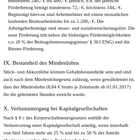
mindestens 240,- € bis 480,- € jährlich, d.h. der jährliche
Förderbetrag beträgt mindestens 72,- €, höchstens 144,- €.
Begünstigt hiervon sind Arbeitnehmer mit einem monatlichen
laufenden Bruttoarbeitslohn bis zu 2.200,- €. Die
Arbeitgeberbeiträge sind steuer- und sozialversicherungsfrei. Die
neue Förderung tritt neben die bisherigen Fördermöglichkeiten
s.o. (8 % der Beitragsbemessungsgrenze/ § 363 EStG) und die
Riester-Förderung.
IX. Bestandteil des Mindestlohns
Stück- und Akkordlöhe können Gehaltsbestandteile sein und sind
auch nach dem Mindestlohngesetz zulässig, wenn gewährleistet ist,
dass der Mindestlohn (8,84 € brutto je Zeitstunde ab 01.01.2017)
für die geleisteten Stunden erreicht wurde.
X. Verlustuntergang bei Kapitalgesellschaften
Nach § 8 c des Körperschaftsteuergesetzes entfällt der
Verlustvortrag einer Kapitalgesellschaft anteilig, wenn innerhalb
von fünf Jahren mehr als 25 % und bis zu 50 % der Anteile