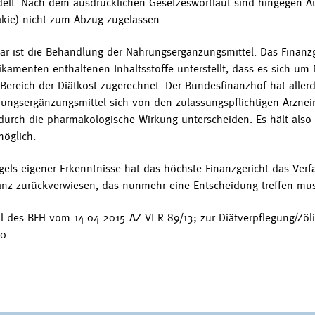
elt. Nach dem ausdrücklichen Gesetzeswortlaut sind hingegen Au
akie) nicht zum Abzug zugelassen.
ar ist die Behandlung der Nahrungsergänzungsmittel. Das Finanzg
kamenten enthaltenen Inhaltsstoffe unterstellt, dass es sich u
Bereich der Diätkost zugerechnet. Der Bundesfinanzhof hat aller
ungsergänzungsmittel sich von den zulassungspflichtigen Arzneimi
durch die pharmakologische Wirkung unterscheiden. Es hält also 
möglich.
els eigener Erkenntnisse hat das höchste Finanzgericht das Verf
anz zurückverwiesen, das nunmehr eine Entscheidung treffen mus
il des BFH vom 14.04.2015 AZ VI R 89/13; zur Diätverpflegung/Zö
80