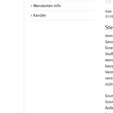
22 
Mandanten-Info
Von 
Kanzlei
21.0
Ste
Imme
Gesi
Eine
Stof
word
kaus
Verm
vero
nich
Grun
Grün
Auße