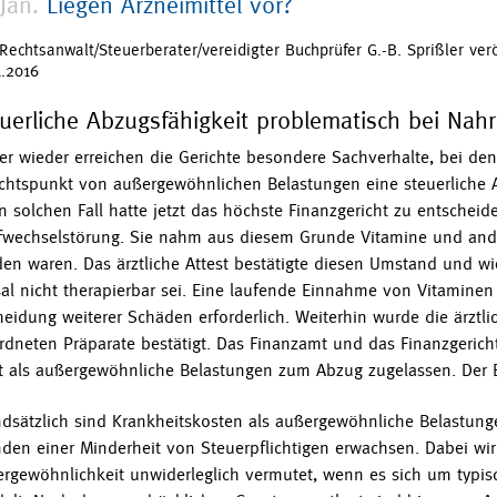
Jan.
Liegen Arzneimittel vor?
Rechtsanwalt/Steuerberater/vereidigter Buchprüfer G.-B. Sprißler ver
1.2016
uerliche Abzugsfähigkeit problematisch bei Nah
r wieder erreichen die Gerichte besondere Sachverhalte, bei den
chtspunkt von außergewöhnlichen Belastungen eine steuerliche A
n solchen Fall hatte jetzt das höchste Finanzgericht zu entscheide
fwechselstörung. Sie nahm aus diesem Grunde Vitamine und ander
en waren. Das ärztliche Attest bestätigte diesen Umstand und wi
al nicht therapierbar sei. Eine laufende Einnahme von Vitaminen
eidung weiterer Schäden erforderlich. Weiterhin wurde die ärztli
rdneten Präparate bestätigt. Das Finanzamt und das Finanzgeri
t als außergewöhnliche Belastungen zum Abzug zugelassen. Der 
dsätzlich sind Krankheitskosten als außergewöhnliche Belastunge
den einer Minderheit von Steuerpflichtigen erwachsen. Dabei wir
rgewöhnlichkeit unwiderleglich vermutet, wenn es sich um typis