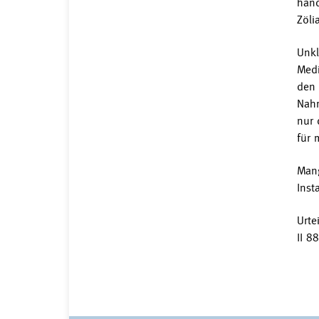
hand
Zöli
Unkl
Medi
den 
Nahr
nur 
für 
Mang
Inst
Urte
II 8