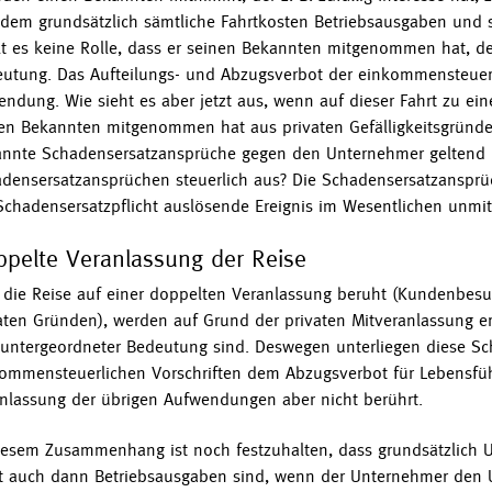
zdem grundsätzlich sämtliche Fahrtkosten Betriebsausgaben und si
lt es keine Rolle, dass er seinen Bekannten mitgenommen hat, d
utung. Das Aufteilungs- und Abzugsverbot der einkommensteuerl
ndung. Wie sieht es aber jetzt aus, wenn auf dieser Fahrt zu e
en Bekannten mitgenommen hat aus privaten Gefälligkeitsgründe
nnte Schadensersatzansprüche gegen den Unternehmer geltend ma
densersatzansprüchen steuerlich aus? Die Schadensersatzanspr
Schadensersatzpflicht auslösende Ereignis im Wesentlichen unmitt
pelte Veranlassung der Reise
 die Reise auf einer doppelten Veranlassung beruht (Kundenbes
aten Gründen), werden auf Grund der privaten Mitveranlassung erh
untergeordneter Bedeutung sind. Deswegen unterliegen diese Sc
ommensteuerlichen Vorschriften dem Abzugsverbot für Lebensführ
nlassung der übrigen Aufwendungen aber nicht berührt.
iesem Zusammenhang ist noch festzuhalten, dass grundsätzlich Un
t auch dann Betriebsausgaben sind, wenn der Unternehmer den Unfa