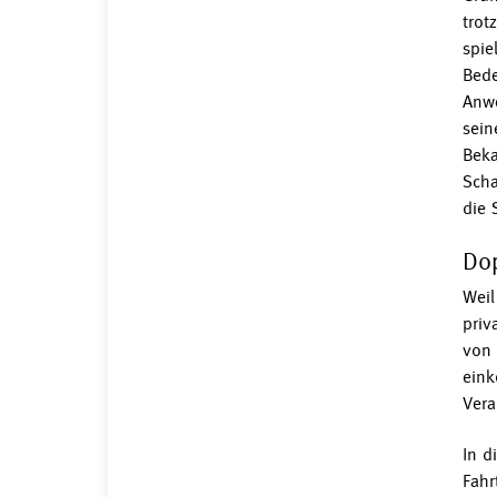
trot
spie
Bede
Anwe
sein
Beka
Scha
die 
Dop
Weil
priv
von 
eink
Vera
In d
Fahr