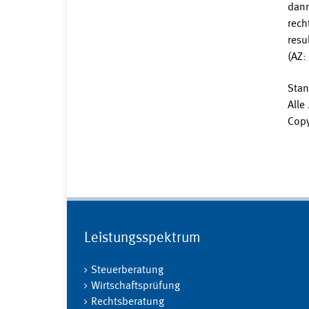
dann
rech
resu
(AZ:
Stan
Alle
Copy
Leistungsspektrum
Steuerberatung
Wirtschaftsprüfung
Rechtsberatung