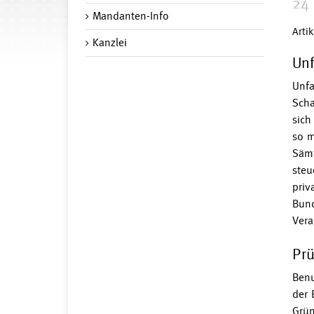
24 
Mandanten-Info
Arti
Kanzlei
Unf
Unfa
Scha
sich
so m
Sämt
steu
priv
Bund
Vera
Prü
Benu
der 
Grün