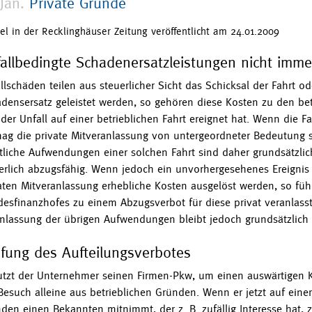
Jan.
Private Gründe
kel in der Recklinghäuser Zeitung veröffentlicht am 24.01.2009
allbedingte Schadenersatzleistungen nicht immer
llschäden teilen aus steuerlicher Sicht das Schicksal der Fahrt o
densersatz geleistet werden, so gehören diese Kosten zu den be
 der Unfall auf einer betrieblichen Fahrt ereignet hat. Wenn die 
ag die private Mitveranlassung von untergeordneter Bedeutung se
liche Aufwendungen einer solchen Fahrt sind daher grundsätzlic
erlich abzugsfähig. Wenn jedoch ein unvorhergesehenes Ereignis 
aten Mitveranlassung erhebliche Kosten ausgelöst werden, so fü
esfinanzhofes zu einem Abzugsverbot für diese privat veranlass
nlassung der übrigen Aufwendungen bleibt jedoch grundsätzlich
fung des Aufteilungsverbotes
tzt der Unternehmer seinen Firmen-Pkw, um einen auswärtigen K
Besuch alleine aus betrieblichen Gründen. Wenn er jetzt auf einer
den einen Bekannten mitnimmt, der z. B. zufällig Interesse hat, z