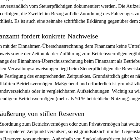
ssverständlich vom Steuerpflichtigen dokumentiert werden. Die Aufz
 erfolgen, die Zweifel im Bezug auf die Zuordnung des Fahrzeuges z
chließt. Es ist auch eine zeitnahe schriftliche Erklärung gegenüber de
anzamt fordert konkrete Nachweise
 mit der Einnahmen-Überschussrechnung dem Finanzamt keine Unterlag
weis sowie der Zeitpunkt der Zuführung zum Betriebsvermögen ergibt,
angs der Einnahmen-Überschussrechnung beim Finanzamt als Betrieb
den Verwaltungsanweisungen liegt beim Steuerpflichtigen die Beweisl
die Festlegung des entsprechenden Zeitpunktes. Grundsätzlich gibt es
llkürten Betriebsvermögen. Maßgebend und erforderlich ist grundsätzl
andsverzeichnis oder in vergleichbaren Aufzeichnungen. Wichtig zu wis
endigem Betriebsvermögen (mehr als 50 % betriebliche Nutzung) ang
äußerung von stillen Reserven
Zuordnung zum Betriebsvermögen oder zum Privatvermögen hat weitre
inem späteren Zeitpunkt veräußert, so ist grundsätzlich nur bei Gegen
len Reserven vorzunehmen. Außerhalb von Spekulationsfristen ist die 