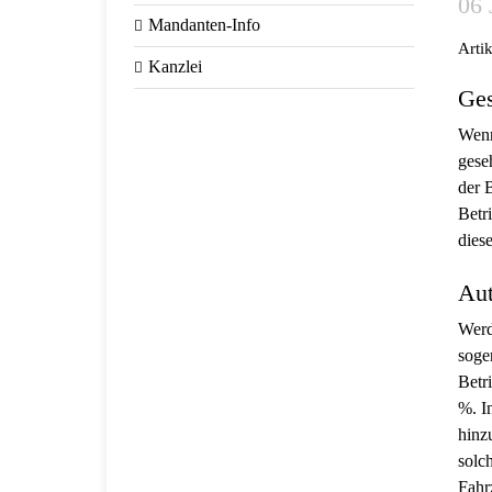
06 
Mandanten-Info
Arti
Kanzlei
Ges
Wenn
gese
der 
Betr
dies
Aut
Werd
soge
Betr
%. I
hinz
solc
Fahr