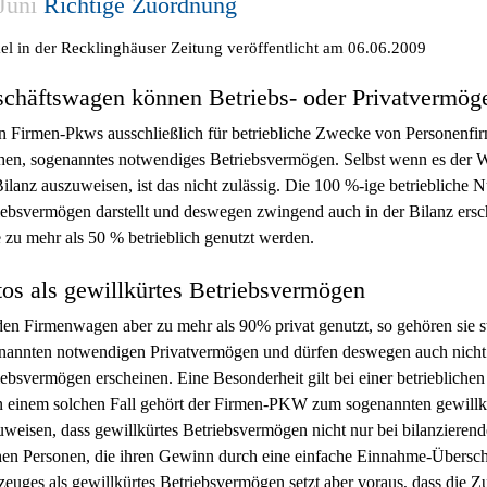
Juni
Richtige Zuordnung
kel in der Recklinghäuser Zeitung veröffentlicht am 06.06.2009
chäftswagen können Betriebs- oder Privatvermög
 Firmen-Pkws ausschließlich für betriebliche Zwecke von Personenfirme
hen, sogenanntes notwendiges Betriebsvermögen. Selbst wenn es der Wu
Bilanz auszuweisen, ist das nicht zulässig. Die 100 %-ige betriebliche
iebsvermögen darstellt und deswegen zwingend auch in der Bilanz ersch
e zu mehr als 50 % betrieblich genutzt werden.
os als gewillkürtes Betriebsvermögen
en Firmenwagen aber zu mehr als 90% privat genutzt, so gehören sie 
nannten notwendigen Privatvermögen und dürfen deswegen auch nicht 
iebsvermögen erscheinen. Eine Besonderheit gilt bei einer betrieblic
n einem solchen Fall gehört der Firmen-PKW zum sogenannten gewillkü
uweisen, dass gewillkürtes Betriebsvermögen nicht nur bei bilanzierend
hen Personen, die ihren Gewinn durch eine einfache Einnahme-Übersc
zeuges als gewillkürtes Betriebsvermögen setzt aber voraus, dass die