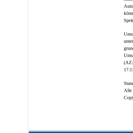
Auto
könn
Speku
Umsa
unte
grun
Umsä
(AZ:
17.1
Stan
Alle
Copy