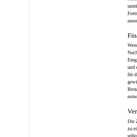
unmi
Form
auss
Fin
Wenn
Nach
Eing
und 
für 
gewi
Best
notw
Ver
Die 
zu e
stil